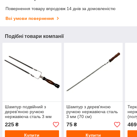
Повернення товару впродовж 14 днів за домовленістю
Всі умови повернення
Подібні товари компанії
Шампур подвійний з
Шампур з дерев'яною
Терк
дерев'яною ручкою
ручкою нержавіюча сталь
нерж
нержавіюча сталь 3 мм
3 мм (70 см)
(пол
(74 см)
225
75
469
₴
₴
Купити
Купити