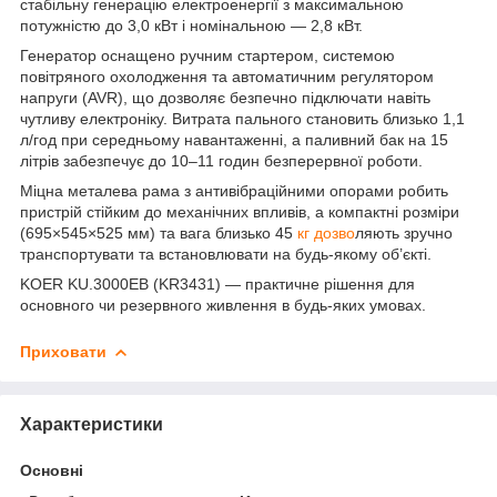
стабільну генерацію електроенергії з максимальною
потужністю до 3,0 кВт і номінальною — 2,8 кВт.
Генератор оснащено ручним стартером, системою
повітряного охолодження та автоматичним регулятором
напруги (AVR), що дозволяє безпечно підключати навіть
чутливу електроніку. Витрата пального становить близько 1,1
л/год при середньому навантаженні, а паливний бак на 15
літрів забезпечує до 10–11 годин безперервної роботи.
Міцна металева рама з антивібраційними опорами робить
пристрій стійким до механічних впливів, а компактні розміри
(695×545×525 мм) та вага близько 45
кг дозво
ляють зручно
транспортувати та встановлювати на будь-якому об’єкті.
KOER KU.3000EB (KR3431) — практичне рішення для
основного чи резервного живлення в будь-яких умовах.
Приховати
Характеристики
Основні