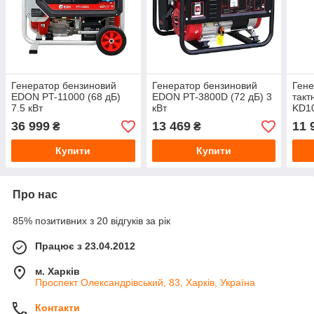
Генератор бензиновий
Генератор бензиновий
Гене
EDON PT-11000 (68 дБ)
EDON PT-3800D (72 дБ) 3
так
7.5 кВт
кВт
KD10
кВт
36 999
13 469
11 
₴
₴
Купити
Купити
Про нас
85% позитивних з 20 відгуків за рік
Працює з 23.04.2012
м. Харків
Проспект Олександрівський, 83, Харків, Україна
Контакти