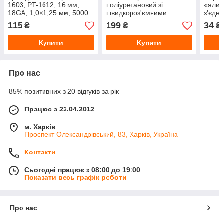
1603, PT-1612, 16 мм,
поліуретановий зі
«яли
18GA, 1,0×1,25 мм, 5000
швидкороз'ємними
з'є
шт./патак INTERTOOL PT-
з'єднаннями INTERTOOL
(PT-
115
199
34
₴
₴
8616
(PT-1706) Ø5.5×8 мм, 5 м
мм
Купити
Купити
Про нас
85% позитивних з 20 відгуків за рік
Працює з 23.04.2012
м. Харків
Проспект Олександрівський, 83, Харків, Україна
Контакти
Сьогодні працює з 08:00 до 19:00
Показати весь графік роботи
Про нас