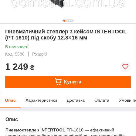
Пневматичний степлер з кейсом INTERTOOL
(PT-1610) під скобу 12.8×16 мм
В наявності
Код: 5586
Роздріб
1 249
₴
Купити
Опис
Характеристики
Доставка
Оплата
Умови п
Опис
Пневмостеплер INTERTOOL
PR-1610 — ефективний
інструмент для побутових та професійних монтажних робіт: