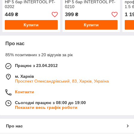
HP 5 бар INTERTOOL PT-
HP 5 бар INTERTOOL PT-
про
0202
0210
1.5 
013
449
399
1 1
₴
₴
Купити
Купити
Про нас
85% позитивних з 20 відгуків за рік
Працює з 23.04.2012
м. Харків
Проспект Олександрівський, 83, Харків, Україна
Контакти
Сьогодні працює з 08:00 до 19:00
Показати весь графік роботи
Про нас