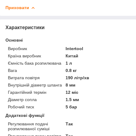
Приховати
Характеристики
Основні
Виробник
Intertool
Країна виробник
Китай
Ємність бака розпилювача
1 л
Вага
0.8 кг
Витрата повітря
190 літр/хв
Внутрішній діаметр шланга
8 мм
Гарантійний термін
12 міс
Діаметр сопла
1.5 мм
Робочий тиск
5 бар
Додаткові функції
Регулювання подачі
Так
розпилюваної суміші
Регулювання тиску повітря
Так