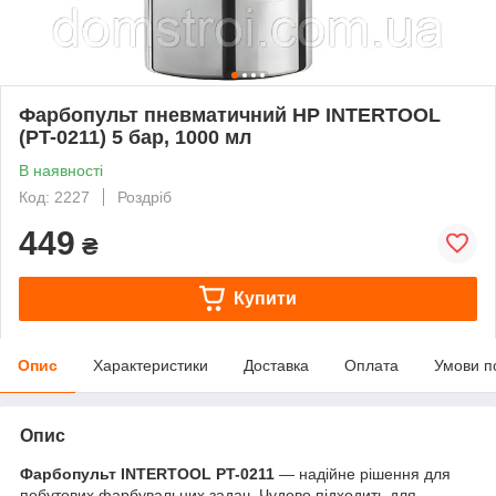
Фарбопульт пневматичний HP INTERTOOL
(PT-0211) 5 бар, 1000 мл
В наявності
Код: 2227
Роздріб
449
₴
Купити
Опис
Характеристики
Доставка
Оплата
Умови п
Опис
Фарбопульт INTERTOOL PT-0211
— надійне рішення для
побутових фарбувальних задач. Чудово підходить для