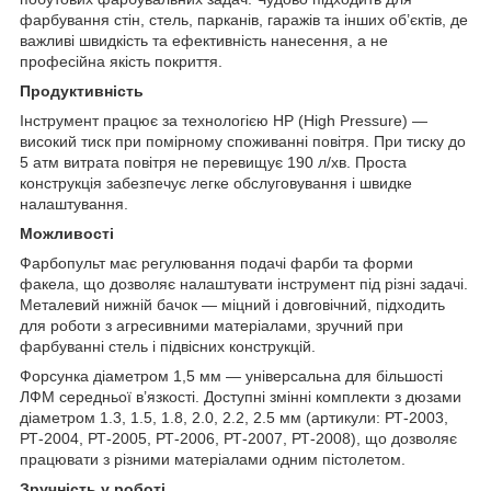
фарбування стін, стель, парканів, гаражів та інших об’єктів, де
важливі швидкість та ефективність нанесення, а не
професійна якість покриття.
Продуктивність
Інструмент працює за технологією HP (High Pressure) —
високий тиск при помірному споживанні повітря. При тиску до
5 атм витрата повітря не перевищує 190 л/хв. Проста
конструкція забезпечує легке обслуговування і швидке
налаштування.
Можливості
Фарбопульт має регулювання подачі фарби та форми
факела, що дозволяє налаштувати інструмент під різні задачі.
Металевий нижній бачок — міцний і довговічний, підходить
для роботи з агресивними матеріалами, зручний при
фарбуванні стель і підвісних конструкцій.
Форсунка діаметром 1,5 мм — універсальна для більшості
ЛФМ середньої в’язкості. Доступні змінні комплекти з дюзами
діаметром 1.3, 1.5, 1.8, 2.0, 2.2, 2.5 мм (артикули: РТ-2003,
РТ-2004, РТ-2005, РТ-2006, РТ-2007, РТ-2008), що дозволяє
працювати з різними матеріалами одним пістолетом.
Зручність у роботі