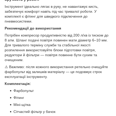
Інструмент ідеально лягає в руку, не навантажує кисть,
забезпечує комфорт навіть під час тривалої роботи. У
комплекті є фітинг для швидкого підключення до
пневмосистеми.
Рекомендації до використання
Потрібен компресор продуктивністю від 200 л/хв із тиском до
8 атм. Шланг подачі повітря повинен мати діаметр 6–10 мм.
Для тривалого терміну служби та стабільної якості
розпилення використовуйте блоки підготовки повітря,
редуктори й фільтри — повітря повинне бути сухим та
очищеним.
⚠️ Важливо: після кожного використання ретельно очищуйте
фарбопульт від залишків матеріалу — це подовжує строк
експлуатації інструменту.
Комплектація:
Фарбопульт
Фітинг
Міні-щітка
Сітчастий фільтр у бачок