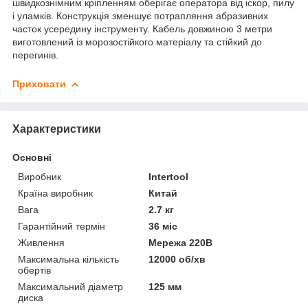
швидкознімним кріпленням оберігає оператора від іскор, пилу
і уламків. Конструкція зменшує потрапляння абразивних
часток усередину інструменту. Кабель довжиною 3 метри
виготовлений із морозостійкого матеріалу та стійкий до
перегинів.
Приховати
Характеристики
Основні
Виробник
Intertool
Країна виробник
Китай
Вага
2.7 кг
Гарантійний термін
36 міс
Живлення
Мережа 220В
Максимальна кількість
12000 об/хв
обертів
Максимальний діаметр
125 мм
диска