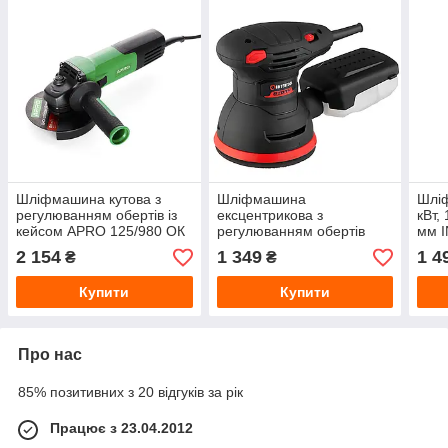
Шліфмашина кутова з
Шліфмашина
Шліф
регулюванням обертів із
ексцентрикова з
кВт,
кейсом APRO 125/980 ОК
регулюванням обертів
мм 
(899020) 980 Вт, Ø125 мм
INTERTOOL STORM (WT-
2 154
1 349
1 4
₴
₴
0541) 300 Вт, Ø125 мм
Купити
Купити
Про нас
85% позитивних з 20 відгуків за рік
Працює з 23.04.2012