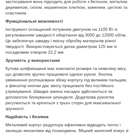
застосування вона підходить для роботи з бетоном, металом,
деревиною, склом, керамічною плиткою, каменем, цеглою та
пластиком.
Функціональні можливості
Інструмент оснащений потужним двигуном на 1100 Вт із
регулюванням швидкості обертання від 3000 до 12000 об/хв.
Це забезпечує швидку і якісну обробку матеріалів різної
твердості. Використовуються диски діаметром 125 мм із
посадковим отвором 22,2 мм.
Зручність у використанні
Кутова шліфмашина має компактні розміри та невелику вагу,
що дозволяє зручно працювати однією рукою. Кнопка
увімкнення розташована збоку корпусу під великим пальцем,
а фіксатор кнопки дає змогу працювати без постійного
утримування. Швидка заміна насадок здійснюється за
допомогою блокування шпинделя. Додаткова рукоятка
регулюється та кріпиться з трьох сторін для максимальної
зручності.
Надійність і безпека
Металевий корпус редуктора ефективно відводить тепло і
захищає механізми від пошкоджень. Міцний захисний кожух зі