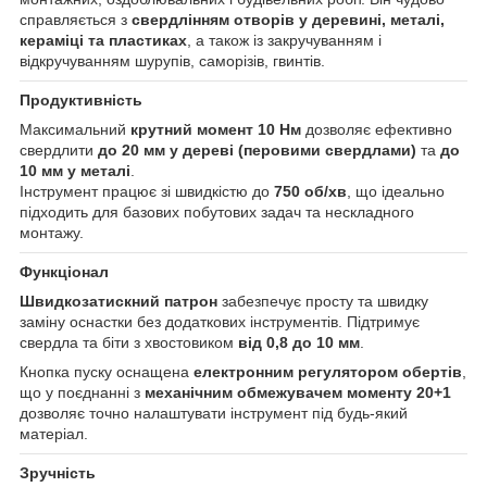
справляється з
свердлінням отворів у деревині, металі,
кераміці та пластиках
, а також із закручуванням і
відкручуванням шурупів, саморізів, гвинтів.
Продуктивність
Максимальний
крутний момент 10 Нм
дозволяє ефективно
свердлити
до 20 мм у дереві (перовими свердлами)
та
до
10 мм у металі
.
Інструмент працює зі швидкістю до
750 об/хв
, що ідеально
підходить для базових побутових задач та нескладного
монтажу.
Функціонал
Швидкозатискний патрон
забезпечує просту та швидку
заміну оснастки без додаткових інструментів. Підтримує
свердла та біти з хвостовиком
від 0,8 до 10 мм
.
Кнопка пуску оснащена
електронним регулятором обертів
,
що у поєднанні з
механічним обмежувачем моменту 20+1
дозволяє точно налаштувати інструмент під будь-який
матеріал.
Зручність