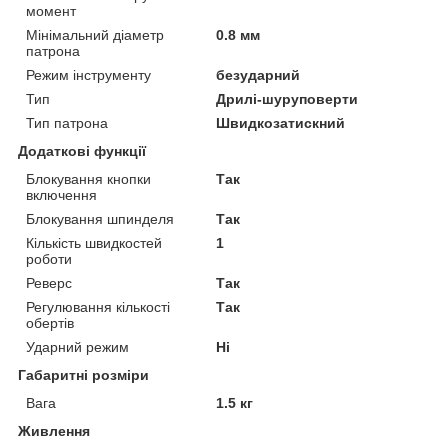
момент
Мінімальний діаметр
0.8 мм
патрона
Режим інструменту
безударний
Тип
Дрилі-шуруповерти
Тип патрона
Швидкозатискний
Додаткові функції
Блокування кнопки
Так
включення
Блокування шпинделя
Так
Кількість швидкостей
1
роботи
Реверс
Так
Регулювання кількості
Так
обертів
Ударний режим
Ні
Габаритні розміри
Вага
1.5 кг
Живлення