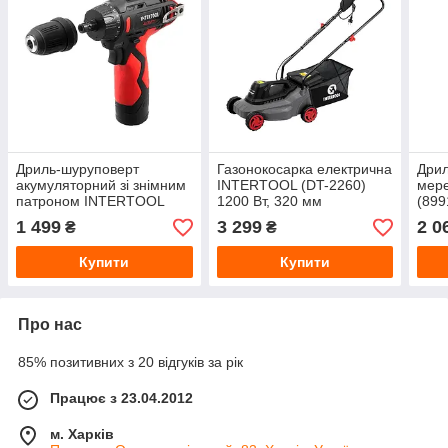
Дриль-шуруповерт
Газонокосарка електрична
Дрил
акумуляторний зі знімним
INTERTOOL (DT-2260)
мер
патроном INTERTOOL
1200 Вт, 320 мм
(899
STORM (WT-0318) 30 Нм,
1 499
3 299
2 0
₴
₴
12В 2А·год, ЗУ
Купити
Купити
Про нас
85% позитивних з 20 відгуків за рік
Працює з 23.04.2012
м. Харків