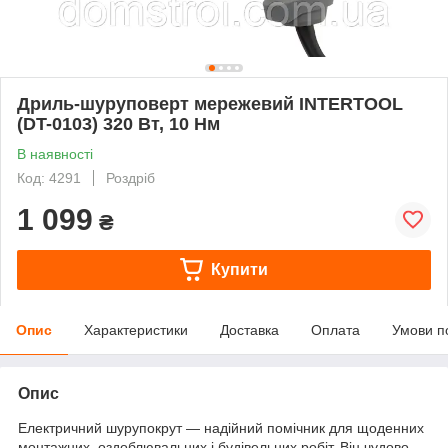
Дриль-шуруповерт мережевий INTERTOOL
(DT-0103) 320 Вт, 10 Нм
В наявності
Код: 4291
Роздріб
1 099
₴
Купити
Опис
Характеристики
Доставка
Оплата
Умови п
Опис
Електричний шурупокрут — надійний помічник для щоденних
монтажних, оздоблювальних і будівельних робіт. Він чудово