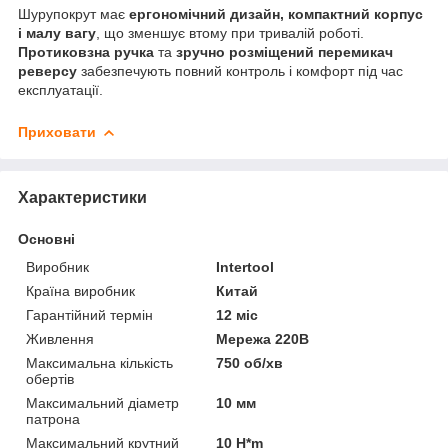
Шурупокрут має
ергономічний дизайн, компактний корпус
і малу вагу
, що зменшує втому при тривалій роботі.
Протиковзна ручка
та
зручно розміщений перемикач
реверсу
забезпечують повний контроль і комфорт під час
експлуатації.
Приховати
Характеристики
Основні
Виробник
Intertool
Країна виробник
Китай
Гарантійний термін
12 міс
Живлення
Мережа 220В
Максимальна кількість
750 об/хв
обертів
Максимальний діаметр
10 мм
патрона
Максимальний крутний
10 H*m