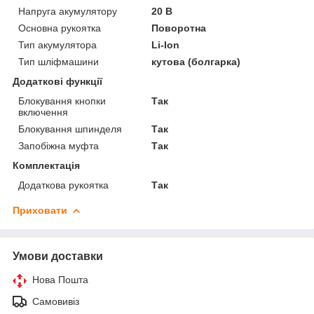
Напруга акумулятору
20 В
Основна рукоятка
Поворотна
Тип акумулятора
Li-Ion
Тип шліфмашини
кутова (болгарка)
Додаткові функції
Блокування кнопки
Так
включення
Блокування шпинделя
Так
Запобіжна муфта
Так
Комплектація
Додаткова рукоятка
Так
Приховати
Умови доставки
Нова Пошта
Самовивіз