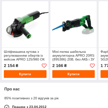
Шліфмашина кутова з
Міні-пилка шабельна
Фар
регулюванням обертів із
акумуляторна APRO 20RS
аку
кейсом APRO 125/980 ОК
(895386) 20В, без АКБ і ЗУ
SG20
(899020) 980 Вт, Ø125 мм
20В 
2 154
2 166
1 7
₴
₴
Купити
Купити
Про нас
85% позитивних з 20 відгуків за рік
Працює з 23.04.2012