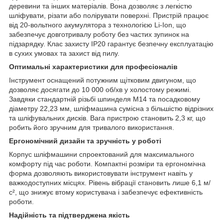
деревини та інших матеріалів. Вона дозволяє з легкістю
шліфувати, різати або полірувати поверхні. Пристрій працює
від 20-вольтного акумулятора з технологією Li-Ion, що
забезпечує довготривалу роботу без частих зупинок на
підзарядку. Клас захисту IP20 гарантує безпечну експлуатацію
в сухих умовах та захист від пилу.
Оптимальні характеристики для професіоналів
Інструмент оснащений потужним щітковим двигуном, що
дозволяє досягати до 10 000 об/хв у холостому режимі.
Завдяки стандартній різьбі шпинделя М14 та посадковому
діаметру 22,23 мм, шліфмашина сумісна з більшістю відрізних
та шліфувальних дисків. Вага пристрою становить 2,3 кг, що
робить його зручним для тривалого використання.
Ергономічний дизайн та зручність у роботі
Корпус шліфмашини спроектований для максимального
комфорту під час роботи. Компактні розміри та ергономічна
форма дозволяють використовувати інструмент навіть у
важкодоступних місцях. Рівень вібрації становить лише 6,1 м/
с², що знижує втому користувача і забезпечує ефективність
роботи.
Надійність та підтверджена якість