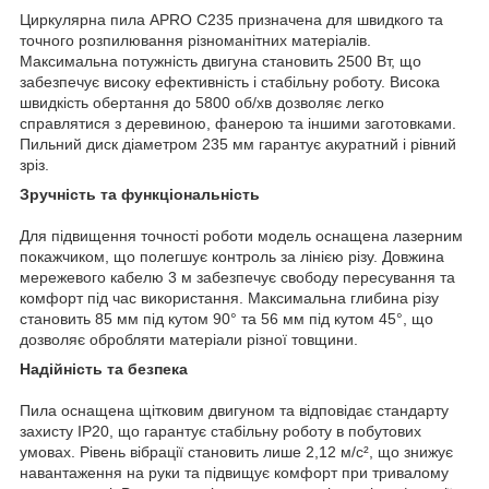
Циркулярна пила APRO C235 призначена для швидкого та
точного розпилювання різноманітних матеріалів.
Максимальна потужність двигуна становить 2500 Вт, що
забезпечує високу ефективність і стабільну роботу. Висока
швидкість обертання до 5800 об/хв дозволяє легко
справлятися з деревиною, фанерою та іншими заготовками.
Пильний диск діаметром 235 мм гарантує акуратний і рівний
зріз.
Зручність та функціональність
Для підвищення точності роботи модель оснащена лазерним
покажчиком, що полегшує контроль за лінією різу. Довжина
мережевого кабелю 3 м забезпечує свободу пересування та
комфорт під час використання. Максимальна глибина різу
становить 85 мм під кутом 90° та 56 мм під кутом 45°, що
дозволяє обробляти матеріали різної товщини.
Надійність та безпека
Пила оснащена щітковим двигуном та відповідає стандарту
захисту IP20, що гарантує стабільну роботу в побутових
умовах. Рівень вібрації становить лише 2,12 м/с², що знижує
навантаження на руки та підвищує комфорт при тривалому