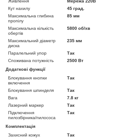
Живлення
Мережа 220В
Кут нахилу
45 град.
Максимальна глибина
85 мм
пропілу
Максимальна кількість
5800 об/хв
обертів
Максимальний діаметр
235 мм
диска
Паралельний упор
Так
Споживана потужність
2500 Вт
Додаткові функції
Блокування кнопки
Так
включення
Блокування шпинделя
Так
Вага
7.8 кг
Лазерний маркер
Так
Підключення
Так
пилозбірника/пилососа
Комплектація
Захисний кожух
Так