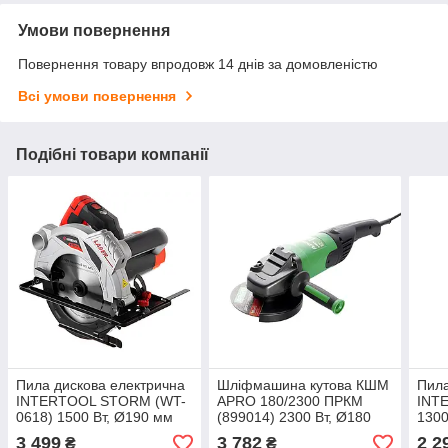
Умови повернення
Повернення товару впродовж 14 днів за домовленістю
Всі умови повернення
Подібні товари компанії
Пила дискова електрична
Шліфмашина кутова КШМ
Пила
INTERTOOL STORM (WT-
APRO 180/2300 ПРКМ
INT
0618) 1500 Вт, Ø190 мм
(899014) 2300 Вт, Ø180
1300
мм
3 499
3 782
2 2
₴
₴