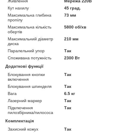
Живлення
Мережа 220В
Кут нахилу
45 град.
Максимальна глибина
73 мм
пропілу
Максимальна кількість
5800 об/хв
обертів
Максимальний діаметр
210 мм
диска
Паралельний упор
Так
Споживана потужність
2300 Вт
Додаткові функції
Блокування кнопки
Так
включення
Блокування шпинделя
Так
Вага
6.5 кг
Лазерний маркер
Так
Підключення
Так
пилозбірника/пилососа
Комплектація
Захисний кожух
Так