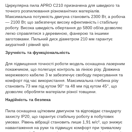
Циркулярна пила APRO C210 призначена для швидкого та
точного розпилювання різноманітних матеріалів.
Максимальна потужність двигуна становить 2300 Вт, а робоча
— 2100 Вт, що забезпечує високу ефективність і стабільну
роботу. Висока швидкість обертання до 5800 об/хв дозволяє
легко справлятися з деревиною, фанерою та іншими
заготовками. Пильний диск діаметром 210 мм гарантує
акуратний і рівний зріз.
Зручність та функціональність
Для підвищення точності роботи модель оснащена лазерним
покажчиком, що полегшує контроль за лінією різу. Довжина
мережевого кабелю 3 м забезпечує свободу пересування та
комфорт під час використання. Максимальна глибина різу
становить 73 мм під кутом 90° та 48 мм під кутом 45°, що
дозволяє обробляти матеріали різної товщини.
Надійність та безпека
Пила оснащена щітковим двигуном та відповідає стандарту
захисту IP20, що гарантує стабільну роботу в побутових
умовах. Рівень вібрації становить лише 1,91 м/с², що знижує
навантаження на руки та підвищує комфорт при тривалому