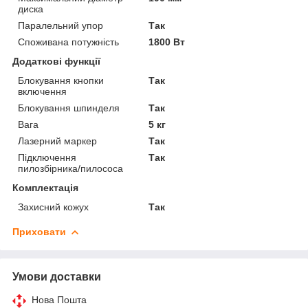
диска
Паралельний упор
Так
Споживана потужність
1800 Вт
Додаткові функції
Блокування кнопки
Так
включення
Блокування шпинделя
Так
Вага
5 кг
Лазерний маркер
Так
Підключення
Так
пилозбірника/пилососа
Комплектація
Захисний кожух
Так
Приховати
Умови доставки
Нова Пошта