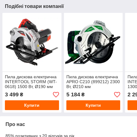
Подібні товари компанії
Пила дискова електрична
Пила дискова електрична
Пила
INTERTOOL STORM (WT-
APRO C210 (899212) 2300
INT
0618) 1500 Вт, Ø190 мм
Вт, Ø210 мм
1300
3 499
5 184
2 2
₴
₴
Купити
Купити
Про нас
85% позитивних з 20 відгуків за рік