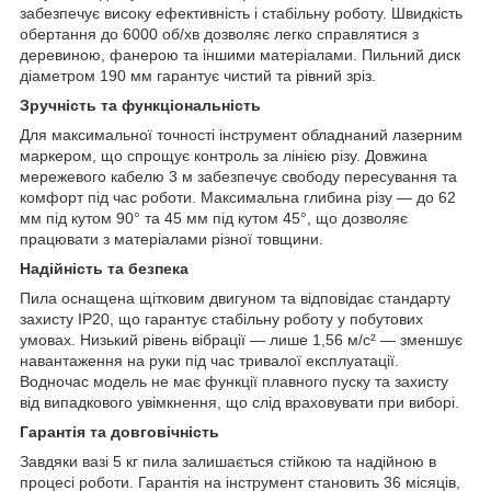
забезпечує високу ефективність і стабільну роботу. Швидкість
обертання до 6000 об/хв дозволяє легко справлятися з
деревиною, фанерою та іншими матеріалами. Пильний диск
діаметром 190 мм гарантує чистий та рівний зріз.
Зручність та функціональність
Для максимальної точності інструмент обладнаний лазерним
маркером, що спрощує контроль за лінією різу. Довжина
мережевого кабелю 3 м забезпечує свободу пересування та
комфорт під час роботи. Максимальна глибина різу — до 62
мм під кутом 90° та 45 мм під кутом 45°, що дозволяє
працювати з матеріалами різної товщини.
Надійність та безпека
Пила оснащена щітковим двигуном та відповідає стандарту
захисту IP20, що гарантує стабільну роботу у побутових
умовах. Низький рівень вібрації — лише 1,56 м/с² — зменшує
навантаження на руки під час тривалої експлуатації.
Водночас модель не має функції плавного пуску та захисту
від випадкового увімкнення, що слід враховувати при виборі.
Гарантія та довговічність
Завдяки вазі 5 кг пила залишається стійкою та надійною в
процесі роботи. Гарантія на інструмент становить 36 місяців,