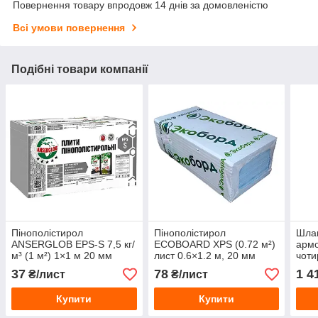
Повернення товару впродовж 14 днів за домовленістю
Всі умови повернення
Подібні товари компанії
Пінополістирол
Пінополістирол
Шла
ANSERGLOB EPS-S 7,5 кг/
ECOBOARD XPS (0.72 м²)
арм
м³ (1 м²) 1×1 м 20 мм
лист 0.6×1.2 м, 20 мм
чот
PRES
37
78
1 4
₴/лист
₴/лист
20 м
Купити
Купити