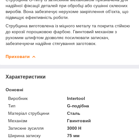
надійної фіксації деталей при обробці або сушінні склеєних
виробів. Вона забезпечує нерухоме закріплення об'єкта, що
підвищує ефективність роботи.
Cтрубцина виготовлена ​​із міцного металу та покрита стійкою
до корозії порошковою фарбою. Гвинтовий механізм з
рухомим штифтом дозволяє посилювати затискач,
забезпечуючи надійне стягування заготовок.
Приховати
Характеристики
Основні
Виробник
Intertool
Тип
G-подібна
Матеріал струбцини
Сталь
Механізм
Гвинтовий
Затискне зусилля
3000 Н
Ширина затиску
75 мм