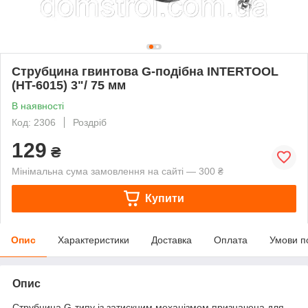
Струбцина гвинтова G-подібна INTERTOOL
(HT-6015) 3"/ 75 мм
В наявності
Код: 2306
Роздріб
129
₴
Мінімальна сума замовлення на сайті — 300 ₴
Купити
Опис
Характеристики
Доставка
Оплата
Умови п
Опис
Струбцина G-типу із затискним механізмом призначена для