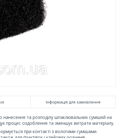
ки
Інформація для замовлення
о нанесення та розподілу шпаклювальних сумішей на
щує процес оздоблення та зменшує витрати матеріалу.
формується при контакті з вологими сумішами.
також для ґрунтівок і клейових розчинів.