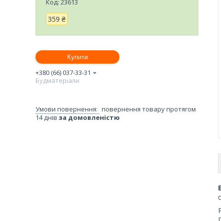
Код:
23613
359 ₴
Купити
+380 (66) 037-33-31
Будматеріали
повернення товару протягом
14 днів
за домовленістю