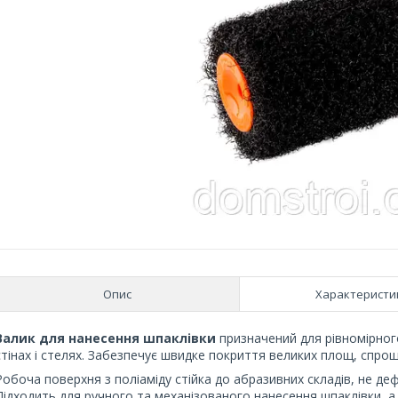
Опис
Характеристи
Валик для нанесення шпаклівки
призначений для рівномірног
стінах і стелях. Забезпечує швидке покриття великих площ, спро
Робоча поверхня з поліаміду стійка до абразивних складів, не де
Підходить для ручного та механізованого нанесення шпаклівки, а 