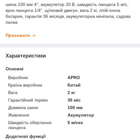
шина 100 мм 4", акумулятор 20 В, швидкість ланцюга 5 м/с,
крок ланцюга 1/4", щітковий двигун, вага 2 кг, літій-іонна
батарея, гарантія 36 місяців, акумуляторна мініпила, садова
пилка
Приховати
Характеристики
Основні
Виробник
APRO
Країна виробник
Китай
Вага
2 кг
Гарантійний термін
36 міс
Довжина шини
100 мм
Живлення
Акумулятор
Швидкість обертання
5 м/сек
ланцюга
Додаткові функції