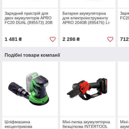
Зарядний пристрій для
Батарея акумуляторна
Заря
двох акумуляторів APRO
для електроінструменту
FC20
FC20 DUAL (895573) 20В
APRO 2040B (895476) Li-
3А/3А
Ion 20В 4А·год
1 481
2 286
712
₴
₴
Подібні товари компанії
Шліфмашина
Міні-пилка акумуляторна
Міні
ексцентрикова
безщіткова INTERTOOL
аку