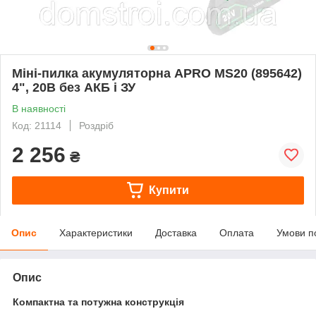
Міні-пилка акумуляторна APRO MS20 (895642)
4", 20В без АКБ і ЗУ
В наявності
Код: 21114
Роздріб
2 256
₴
Купити
Опис
Характеристики
Доставка
Оплата
Умови п
Опис
Компактна та потужна конструкція