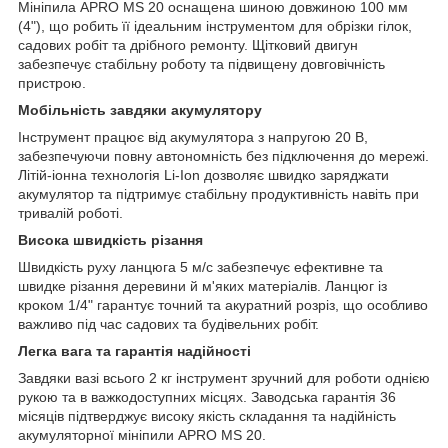
Мініпила APRO MS 20 оснащена шиною довжиною 100 мм
(4"), що робить її ідеальним інструментом для обрізки гілок,
садових робіт та дрібного ремонту. Щітковий двигун
забезпечує стабільну роботу та підвищену довговічність
пристрою.
Мобільність завдяки акумулятору
Інструмент працює від акумулятора з напругою 20 В,
забезпечуючи повну автономність без підключення до мережі.
Літій-іонна технологія Li-Ion дозволяє швидко заряджати
акумулятор та підтримує стабільну продуктивність навіть при
тривалій роботі.
Висока швидкість різання
Швидкість руху ланцюга 5 м/с забезпечує ефективне та
швидке різання деревини й м'яких матеріалів. Ланцюг із
кроком 1/4" гарантує точний та акуратний розріз, що особливо
важливо під час садових та будівельних робіт.
Легка вага та гарантія надійності
Завдяки вазі всього 2 кг інструмент зручний для роботи однією
рукою та в важкодоступних місцях. Заводська гарантія 36
місяців підтверджує високу якість складання та надійність
акумуляторної мініпили APRO MS 20.