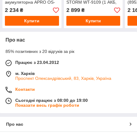
акумуляторна APRO OS-
STORM WT-9109 (1 АКБ,
(895
20 (895204) Ø125 мм, 20В
ЗУ) 8", 20В 2А·год
2 234
2 899
2 1
₴
₴
без АКБ і ЗУ
Купити
Купити
Про нас
85% позитивних з 20 відгуків за рік
Працює з 23.04.2012
м. Харків
Проспект Олександрівський, 83, Харків, Україна
Контакти
Сьогодні працює з 08:00 до 19:00
Показати весь графік роботи
Про нас