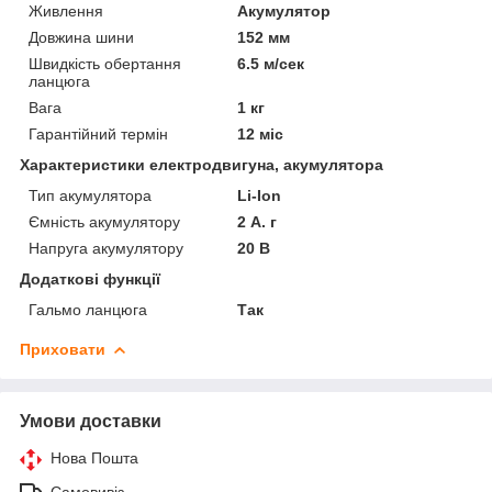
Живлення
Акумулятор
Довжина шини
152 мм
Швидкість обертання
6.5 м/сек
ланцюга
Вага
1 кг
Гарантійний термін
12 міс
Характеристики електродвигуна, акумулятора
Тип акумулятора
Li-Ion
Ємність акумулятору
2 А. г
Напруга акумулятору
20 В
Додаткові функції
Гальмо ланцюга
Так
Приховати
Умови доставки
Нова Пошта
Самовивіз