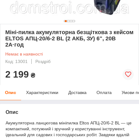
Міні-пилка акумуляторна безщіткова з кейсом
ELTOS АПЦ-20/6-2 BL (2 АКБ, ЗУ) 6", 20В
2А·год
Немає в наявності
Код: 13001
Роздріб
2 199
₴
Опис
Характеристики
Доставка
Оплата
Умови п
Опис
Акумуляторна ланцюгова мініпилка Eltos АПЦ-20/6-2 BL — це
компактний, потужний і зручний у користуванні інструмент,
ідеальний для садових і господарських робіт. Завдяки вдалій