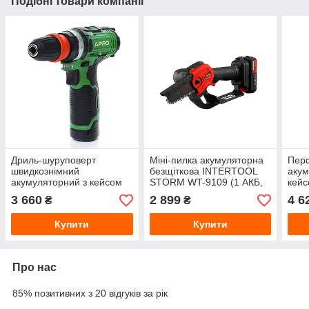
Подібні товари компанії
Дриль-шуруповерт
Міні-пилка акумуляторна
Пер
швидкознімний
безщіткова INTERTOOL
акум
акумуляторний з кейсом
STORM WT-9109 (1 АКБ,
кей
APRO 12DC (895004) 30
ЗУ) 8", 20В 2А·год
(895
3 660
2 899
4 6
₴
₴
Нм, 2×12В 1.5А·год, ЗУ
2А·г
Купити
Купити
Про нас
85% позитивних з 20 відгуків за рік