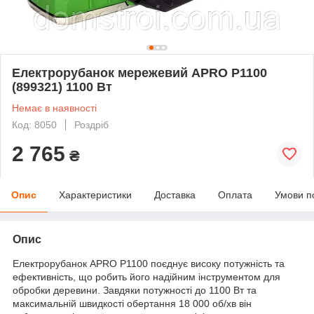
Електрорубанок мережевий APRO P1100
(899321) 1100 Вт
Немає в наявності
Код: 8050
Роздріб
2 765
₴
Опис
Характеристики
Доставка
Оплата
Умови п
Опис
Електрорубанок APRO P1100 поєднує високу потужність та
ефективність, що робить його надійним інструментом для
обробки деревини. Завдяки потужності до 1100 Вт та
максимальній швидкості обертання 18 000 об/хв він