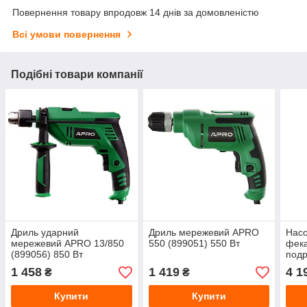
Повернення товару впродовж 14 днів за домовленістю
Всі умови повернення
Подібні товари компанії
Дриль ударний
Дриль мережевий APRO
Насо
мережевий APRO 13/850
550 (899051) 550 Вт
фека
(899056) 850 Вт
под
WAV1
1 458
1 419
4 1
₴
₴
Купити
Купити