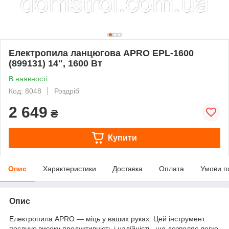
Електропила ланцюгова APRO EPL-1600
(899131) 14", 1600 Вт
В наявності
Код: 8048
Роздріб
2 649
₴
Купити
Опис
Характеристики
Доставка
Оплата
Умови п
Опис
Електропила APRO — міць у ваших руках. Цей інструмент
поєднує високу продуктивність і надійність, що дозволяє легко