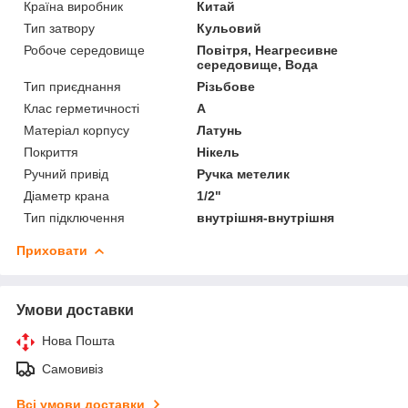
Країна виробник
Китай
Тип затвору
Кульовий
Робоче середовище
Повітря, Неагресивне
середовище, Вода
Тип приєднання
Різьбове
Клас герметичності
А
Матеріал корпусу
Латунь
Покриття
Нікель
Ручний привід
Ручка метелик
Діаметр крана
1/2"
Тип підключення
внутрішня-внутрішня
Приховати
Умови доставки
Нова Пошта
Самовивіз
Всі умови доставки