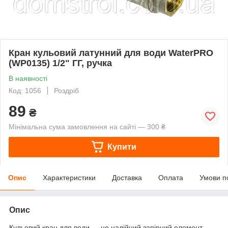
Кран кульовий латунний для води WaterPRO
(WP0135) 1/2" ГГ, ручка
В наявності
Код: 1056
Роздріб
89
₴
Мінімальна сума замовлення на сайті — 300 ₴
Купити
Опис
Характеристики
Доставка
Оплата
Умови п
Опис
Кульовий кран для води — це надійний запірний елемент,