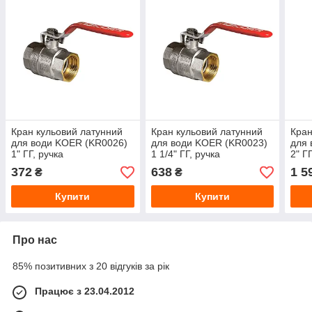
Кран кульовий латунний
Кран кульовий латунний
Кран
для води KOER (KR0026)
для води KOER (KR0023)
для 
1" ГГ, ручка
1 1/4" ГГ, ручка
2" Г
372
638
1 5
₴
₴
Купити
Купити
Про нас
85% позитивних з 20 відгуків за рік
Працює з 23.04.2012