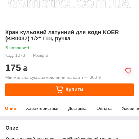
Кран кульовий латунний для води KOER
(KR0037) 1/2" ГШ, ручка
В наявності
Код: 1073
Роздріб
175
₴
Мінімальна сума замовлення на сайті — 300 ₴
Купити
Опис
Характеристики
Доставка
Оплата
Умови п
Опис
Кран кульовий для води — надійний запірний механізм,