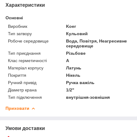
Характеристики
Основні
Виробник
Koer
Тип затвору
Кульовий
Робоче середовище
Вода, Повітря, Неагресивне
середовище
Тип приєднання
Різьбове
Клас герметичності
А
Матеріал корпусу
Латунь
Покриття
Нікель
Ручний привід
Ручка важіль
Діаметр крана
1/2"
Тип підключення
внутрішня-зовнішня
Приховати
Умови доставки