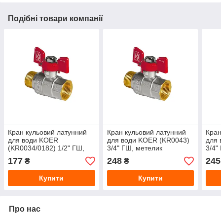
Подібні товари компанії
Кран кульовий латунний
Кран кульовий латунний
Кран
для води KOER
для води KOER (KR0043)
для 
(KR0034/0182) 1/2" ГШ,
3/4" ГШ, метелик
3/4"
метелик
177
248
245
₴
₴
Купити
Купити
Про нас