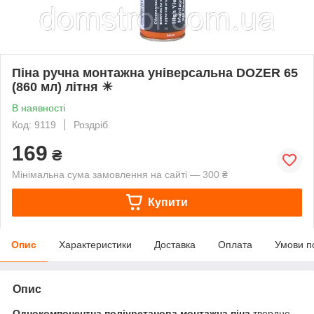
Піна ручна монтажна універсальна DOZER 65
(860 мл) літня ☀
В наявності
Код: 9119
Роздріб
169
₴
Мінімальна сума замовлення на сайті — 300 ₴
Купити
Опис
Характеристики
Доставка
Оплата
Умови п
Опис
Однокомпонентна поліуретанова монтажна піна
твердне