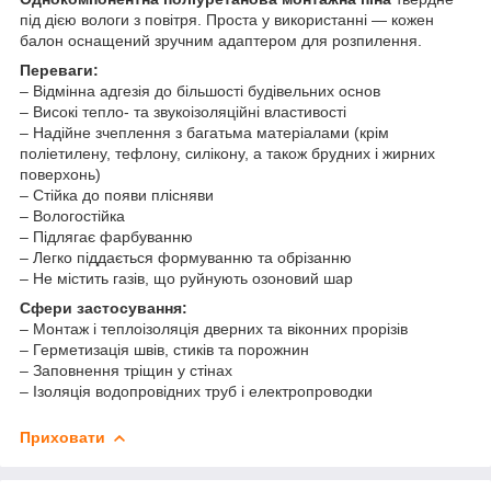
під дією вологи з повітря. Проста у використанні — кожен
балон оснащений зручним адаптером для розпилення.
Переваги:
– Відмінна адгезія до більшості будівельних основ
– Високі тепло- та звукоізоляційні властивості
– Надійне зчеплення з багатьма матеріалами (крім
поліетилену, тефлону, силікону, а також брудних і жирних
поверхонь)
– Стійка до появи плісняви
– Вологостійка
– Підлягає фарбуванню
– Легко піддається формуванню та обрізанню
– Не містить газів, що руйнують озоновий шар
Сфери застосування:
– Монтаж і теплоізоляція дверних та віконних прорізів
– Герметизація швів, стиків та порожнин
– Заповнення тріщин у стінах
– Ізоляція водопровідних труб і електропроводки
Приховати