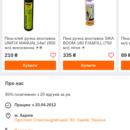
Піна-клей ручна монтажна
Піна ручна монтажна SIKA
Піна
UNIFIX MANUAL 14м² (850
BOOM-180 FIX&FILL (750
мл)
мл) всесезонна ☀❄
мл) літня ☀
210
335
89
₴
₴
Купити
Купити
Про нас
85% позитивних з 20 відгуків за рік
Працює з 23.04.2012
м. Харків
Проспект Олександрівський, 83, Харків, Україна