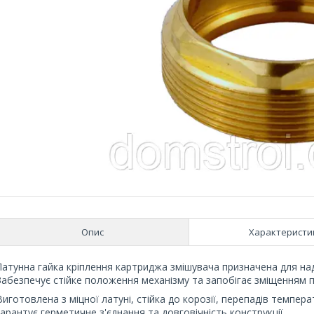
Опис
Характеристи
Латунна гайка кріплення картриджа змішувача призначена для наді
Забезпечує стійке положення механізму та запобігає зміщенням пі
Виготовлена з міцної латуні, стійка до корозії, перепадів темпер
гарантує герметичне з'єднання та довговічність конструкції.