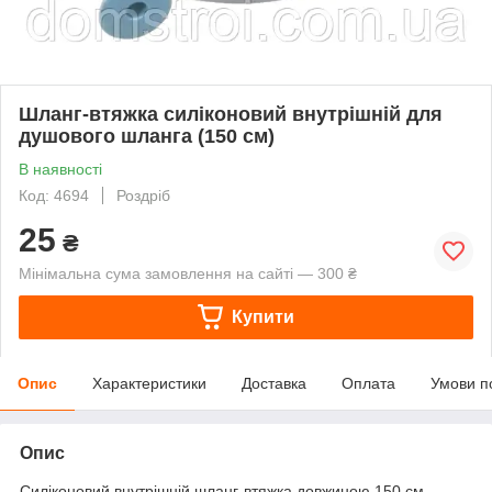
Шланг-втяжка силіконовий внутрішній для
душового шланга (150 см)
В наявності
Код: 4694
Роздріб
25
₴
Мінімальна сума замовлення на сайті — 300 ₴
Купити
Опис
Характеристики
Доставка
Оплата
Умови п
Опис
Силіконовий внутрішній шланг-втяжка довжиною 150 см