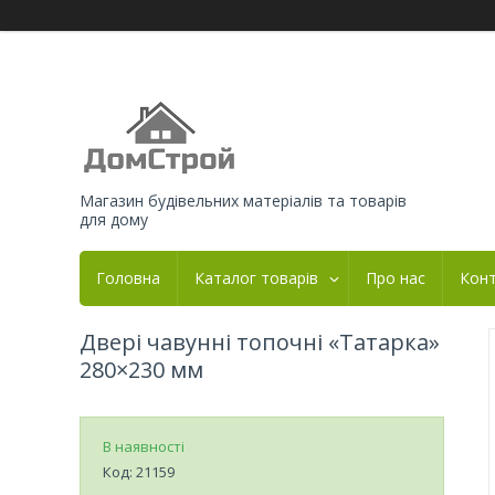
Магазин будівельних матеріалів та товарів
для дому
Головна
Каталог товарів
Про нас
Кон
Двері чавунні топочні «Татарка»
280×230 мм
В наявності
Код:
21159