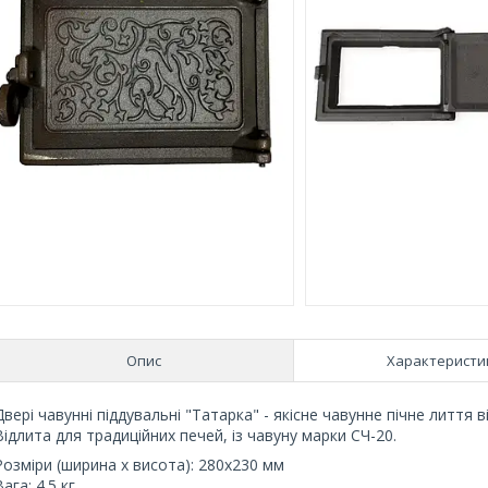
Опис
Характеристи
Двері чавунні піддувальні "Татарка" - якісне чавунне пічне лиття в
Відлита для традиційних печей, із чавуну марки СЧ-20.
Розміри (ширина х висота): 280х230 мм
Вага: 4.5 кг