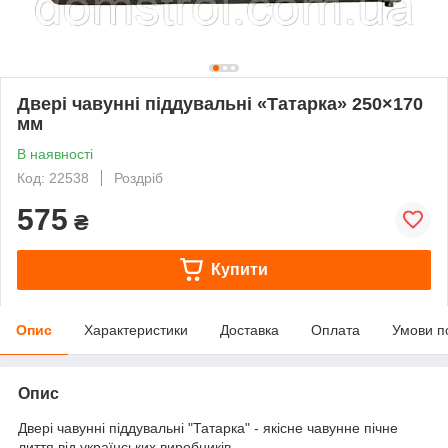
Двері чавунні піддувальні «Татарка» 250×170
мм
В наявності
Код: 22538
Роздріб
575
₴
Купити
Опис
Характеристики
Доставка
Оплата
Умови п
Опис
Двері чавунні піддувальні "Татарка" - якісне чавунне пічне
лиття від українських виробників.