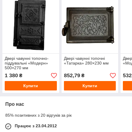
Двері чавунні топочно-
Двері чавунні топочні
Двер
піддувальні «Модерн»
«Татарка» 280×230 мм
«Мо
500×270 мм
1 380
852,79
532
₴
₴
Купити
Купити
Про нас
85% позитивних з 20 відгуків за рік
Працює з 23.04.2012