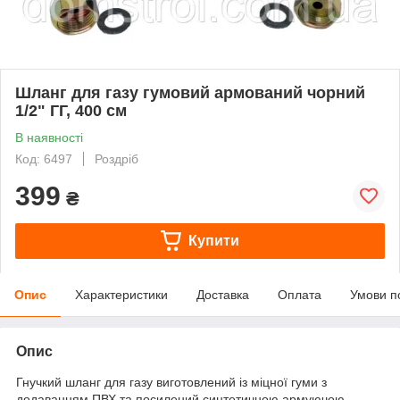
Шланг для газу гумовий армований чорний
1/2" ГГ, 400 см
В наявності
Код: 6497
Роздріб
399
₴
Купити
Опис
Характеристики
Доставка
Оплата
Умови п
Опис
Гнучкий шланг для газу виготовлений із міцної гуми з
додаванням ПВХ та посилений синтетичною армуючою