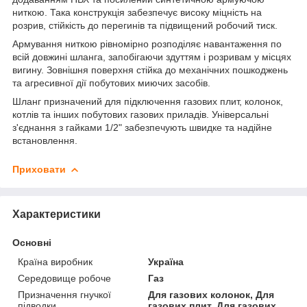
ниткою. Така конструкція забезпечує високу міцність на
розрив, стійкість до перегинів та підвищений робочий тиск.
Армування ниткою рівномірно розподіляє навантаження по
всій довжині шланга, запобігаючи здуттям і розривам у місцях
вигину. Зовнішня поверхня стійка до механічних пошкоджень
та агресивної дії побутових миючих засобів.
Шланг призначений для підключення газових плит, колонок,
котлів та інших побутових газових приладів. Універсальні
з'єднання з гайками 1/2" забезпечують швидке та надійне
встановлення.
Приховати
Характеристики
Основні
Країна виробник
Україна
Середовище робоче
Газ
Призначення гнучкої
Для газових колонок, Для
підводки
газових плит, Для газових