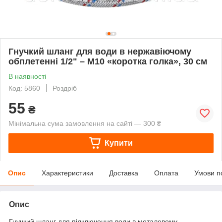
Гнучкий шланг для води в нержавіючому
обплетенні 1/2" – M10 «коротка голка», 30 см
В наявності
Код: 5860
Роздріб
55
₴
Мінімальна сума замовлення на сайті — 300 ₴
Купити
Опис
Характеристики
Доставка
Оплата
Умови п
Опис
Гнучкий шланг для підключення води в металевому