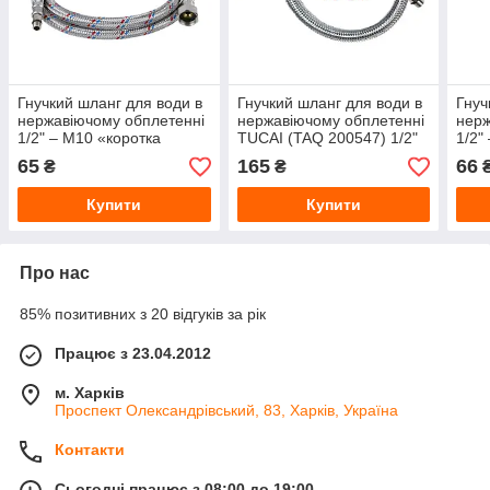
Гнучкий шланг для води в
Гнучкий шланг для води в
Гнуч
нержавіючому обплетенні
нержавіючому обплетенні
нерж
1/2" – M10 «коротка
TUCAI (TAQ 200547) 1/2"
1/2"
голка», 40 см
– M10 «коротка голка», 40
голк
65
165
66
₴
₴
см
Купити
Купити
Про нас
85% позитивних з 20 відгуків за рік
Працює з 23.04.2012
м. Харків
Проспект Олександрівський, 83, Харків, Україна
Контакти
Сьогодні працює з 08:00 до 19:00