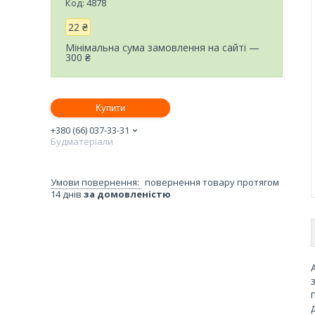
Код:
4878
22 ₴
Мінімальна сума замовлення на сайті —
300 ₴
Купити
+380 (66) 037-33-31
Будматеріали
повернення товару протягом
14 днів
за домовленістю