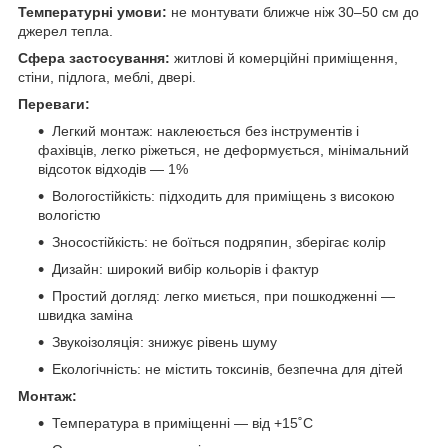
Температурні умови:
не монтувати ближче ніж 30–50 см до
джерел тепла.
Сфера застосування:
житлові й комерційні приміщення,
стіни, підлога, меблі, двері.
Переваги:
Легкий монтаж: наклеюється без інструментів і
фахівців, легко ріжеться, не деформується, мінімальний
відсоток відходів — 1%
Вологостійкість: підходить для приміщень з високою
вологістю
Зносостійкість: не боїться подряпин, зберігає колір
Дизайн: широкий вибір кольорів і фактур
Простий догляд: легко миється, при пошкодженні —
швидка заміна
Звукоізоляція: знижує рівень шуму
Екологічність: не містить токсинів, безпечна для дітей
Монтаж:
Температура в приміщенні — від +15˚С