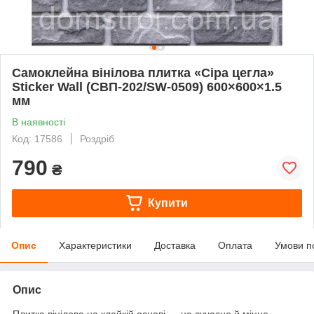
Самоклейна вінілова плитка «Сіра цегла»
Sticker Wall (СВП-202/SW-0509) 600×600×1.5
мм
В наявності
Код: 17586
Роздріб
790
₴
Купити
Опис
Характеристики
Доставка
Оплата
Умови п
Опис
Плитка вінілова на клейкій основі — це сучасне й міцне