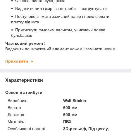
Основа: чиста, суха, рівна
Видалити пил і жир, за потреби — загрунтувати
Поступово знімати захисний папір і приклеювати
плитку від кута
Притиснути гумовим валиком, уникаючи появи
бульбашок
Частковий ремонт:
Видалити пошкоджений елемент ножем і замінити новим.
Приховати
Характеристики
Основні атрибути
Виробник
Wall Sticker
Висота
600 мм
Довжина
600 мм
Матеріал
ПВХ
Особливості панелі
3D-рельєф, Під цеглу,