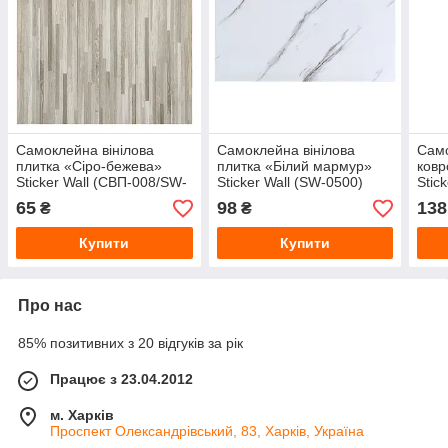
Самоклейна вінілова
Самоклейна вінілова
Само
плитка «Сіро-бежева»
плитка «Білий мармур»
ковр
Sticker Wall (СВП-008/SW-
Sticker Wall (SW-0500)
Stic
0286) 152×914×1.5 мм
600×300×1.5 мм
600
65
98
138
₴
₴
Купити
Купити
Про нас
85% позитивних з 20 відгуків за рік
Працює з 23.04.2012
м. Харків
Проспект Олександрівський, 83, Харків, Україна