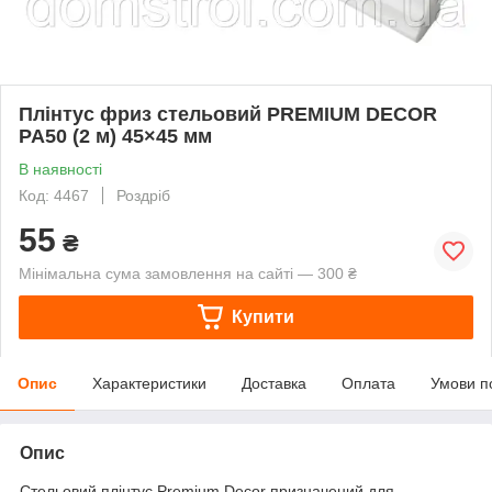
Плінтус фриз стельовий PREMIUM DECOR
PA50 (2 м) 45×45 мм
В наявності
Код: 4467
Роздріб
55
₴
Мінімальна сума замовлення на сайті — 300 ₴
Купити
Опис
Характеристики
Доставка
Оплата
Умови п
Опис
Стельовий плінтус Premium Decor призначений для