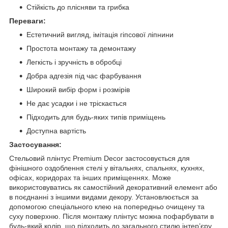
Стійкість до плісняви та грибка
Переваги:
Естетичний вигляд, імітація гіпсової ліпнини
Простота монтажу та демонтажу
Легкість і зручність в обробці
Добра адгезія під час фарбування
Широкий вибір форм і розмірів
Не дає усадки і не тріскається
Підходить для будь-яких типів приміщень
Доступна вартість
Застосування:
Стельовий плінтус Premium Decor застосовується для
фінішного оздоблення стелі у вітальнях, спальнях, кухнях,
офісах, коридорах та інших приміщеннях. Може
використовуватись як самостійний декоративний елемент або
в поєднанні з іншими видами декору. Установлюється за
допомогою спеціального клею на попередньо очищену та
суху поверхню. Після монтажу плінтус можна пофарбувати в
будь-який колір, що підходить до загального стилю інтер’єру.