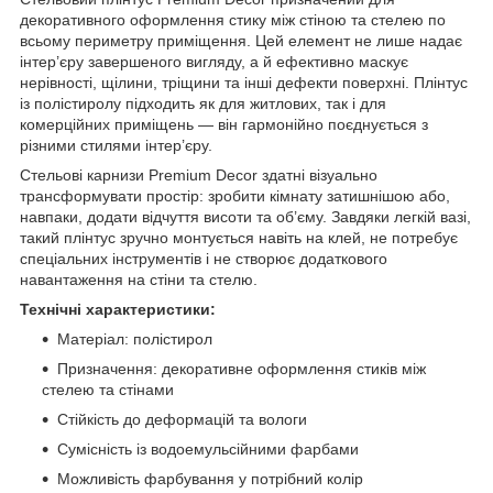
декоративного оформлення стику між стіною та стелею по
всьому периметру приміщення. Цей елемент не лише надає
інтер’єру завершеного вигляду, а й ефективно маскує
нерівності, щілини, тріщини та інші дефекти поверхні. Плінтус
із полістиролу підходить як для житлових, так і для
комерційних приміщень — він гармонійно поєднується з
різними стилями інтер’єру.
Стельові карнизи Premium Decor здатні візуально
трансформувати простір: зробити кімнату затишнішою або,
навпаки, додати відчуття висоти та об’єму. Завдяки легкій вазі,
такий плінтус зручно монтується навіть на клей, не потребує
спеціальних інструментів і не створює додаткового
навантаження на стіни та стелю.
Технічні характеристики:
Матеріал: полістирол
Призначення: декоративне оформлення стиків між
стелею та стінами
Стійкість до деформацій та вологи
Сумісність із водоемульсійними фарбами
Можливість фарбування у потрібний колір