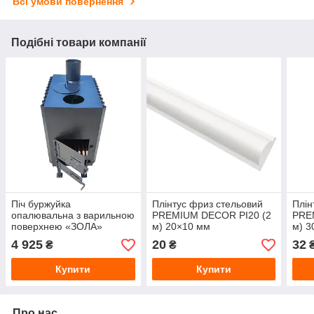
Всі умови повернення
Подібні товари компанії
Піч буржуйка
Плінтус фриз стельовий
Плін
опалювальна з варильною
PREMIUM DECOR PI20 (2
PRE
поверхнею «ЗОЛА»
м) 20×10 мм
м) 3
(велика) сталь 3 мм
4 925
20
32
₴
₴
Купити
Купити
Про нас