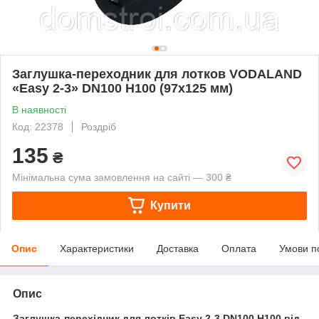
Заглушка-переходник для лотков VODALAND
«Easy 2-3» DN100 H100 (97х125 мм)
В наявності
Код: 22378
Роздріб
135
₴
Мінімальна сума замовлення на сайті — 300 ₴
Купити
Опис
Характеристики
Доставка
Оплата
Умови п
Опис
Заглушка-перехідник для лотків Easy 2-3 DN100 H100 від