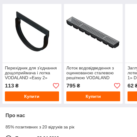
Перехідник для з’єднання
Лоток водовідведення з
Загл
дощоприймача і лотка
оцинкованою сталевою
лот
VODALAND «Easy 2»
решіткою VODALAND
1» D
DN100 (90х125 мм)
DN100 H70 (1000х130х70
113
795
62
₴
₴
мм) Чорний
Купити
Купити
Про нас
85% позитивних з 20 відгуків за рік