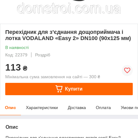
Перехідник для з’єднання дощоприймача і
лотка VODALAND «Easy 2» DN100 (90х125 мм)
В наявності
Код: 22379
Роздріб
113
₴
Мінімальна сума замовлення на сайті — 300 ₴
Купити
Опис
Характеристики
Доставка
Оплата
Умови п
Опис
Перехідник для з'єднання пластикових лотків серії Easy2