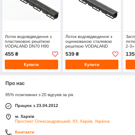
Лоток водовідведення з
Лоток водовідведення з
Загл
пластиковою решіткою
оцинкованою сталевою
лот
VODALAND DN70 H90
решіткою VODALAND
2-3»
(1000х90х90 мм) Чорний
DN70 H90 (1000х90х90
мм)
455
539
135
₴
₴
мм) Чорний
Купити
Купити
Про нас
85% позитивних з 20 відгуків за рік
Працює з 23.04.2012
м. Харків
Проспект Олександрівський, 83, Харків, Україна
Контакти