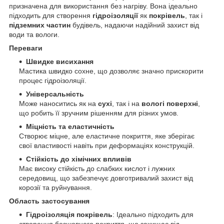
призначена для використання без нагріву. Вона ідеально
підходить для створення
гідроізоляції
як
покрівель
, так і
підземних частин
будівель, надаючи надійний захист від
води та вологи.
Переваги
Швидке висихання
Мастика швидко сохне, що дозволяє значно прискорити
процес гідроізоляції.
Універсальність
Може наноситись як на
сухі
, так і на
вологі поверхні
,
що робить її зручним рішенням для різних умов.
Міцність та еластичність
Створює міцне, але еластичне покриття, яке зберігає
свої властивості навіть при деформаціях конструкцій.
Стійкість до хімічних впливів
Має високу стійкість до слабких кислот і лужних
середовищ, що забезпечує довготривалий захист від
корозії та руйнування.
Область застосування
Гідроізоляція покрівель
: Ідеально підходить для
створення безшовного покриття, що захищає від