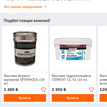
Всі умови повернення
Подібні товари компанії
Мастика бітумно-
Мастика гидроізоляційна
Маст
каучукова SFERAIZOL (18
CERESIT CL-51 (14 кг)
унів
кг)
ант
(0.75
1 480
2 950
129
₴
₴
Купити
Купити