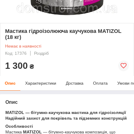
Мастика гідроізолююча каучукова MATIZOL
(18 кг)
Немає в наявності
Код: 17376
Роздріб
1 300
₴
Опис
Характеристики
Доставка
Оплата
Умови п
Опис
MATIZOL — бітумно-каучукова мастика для гідроізоляції
Надійний захист для покрівель та підземних конструкцій
Особливості
Мастика
MATIZOL
— бітумно-каучукова композиція, що