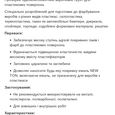
пластикових поверхонь
Спеціально розроблений для підготовки до фарбування
виробів з різних видів пластмас, склопластика,
термопластика, таких як автомобільні бампери, дзеркала,
спойлери, торпеди, оздоблені формовані матеріали, решітки.
Переваги:
Забезпечує високу ступінь адгезії покривних лаків і
фарб до пластикових поверхонь
Відзначається підвищеною еластичністю завдяки
високому вмісту пластифікаторів
Заповнює царапини та заглибини
Дозволяє наносити будь-яку покривну емаль NEW
TON, включаючи емаль, не призначену для виробів з
пластмаси
Застосування:
Не рекомендується використовувати на металі,
полістироле, полікарбонаті, поліетилені
Для зовнішніх і внутрішніх робіт
Характеристики: