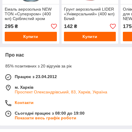
Емаль аерозольна NEW
Грунт аерозольний LIDER
Олів
TON «Суперхром» (400
«Універсальний» (400 мл)
для 
мл) Сріблястий хром
Білий
NEW 
металік
295
142
175
₴
₴
Купити
Купити
Про нас
85% позитивних з 20 відгуків за рік
Працює з 23.04.2012
м. Харків
Проспект Олександрівський, 83, Харків, Україна
Контакти
Сьогодні працює з 08:00 до 19:00
Показати весь графік роботи