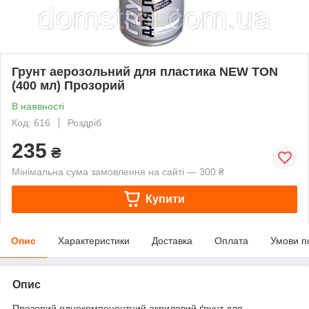
Грунт аерозольний для пластика NEW TON
(400 мл) Прозорий
В наявності
Код: 616
Роздріб
235
₴
Мінімальна сума замовлення на сайті — 300 ₴
Купити
Опис
Характеристики
Доставка
Оплата
Умови п
Опис
Прозорий однокомпонентний акриловий ґрунт для