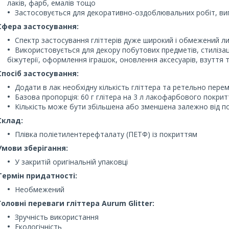
лаків, фарб, емалів тощо
Застосовується для декоративно-оздоблювальних робіт, виг
Сфера застосування:
Спектр застосування гліттерів дуже широкий і обмежений 
Використовується для декору побутових предметів, стилізаці
біжутерії, оформлення іграшок, оновлення аксесуарів, взуття
Спосіб застосування:
Додати в лак необхідну кількість гліттера та ретельно пере
Базова пропорція: 60 г глітера на 3 л лакофарбового покрит
Кількість може бути збільшена або зменшена залежно від 
Склад:
Плівка поліетилентерефталату (ПЕТФ) із покриттям
Умови зберігання:
У закритій оригінальній упаковці
Термін придатності:
Необмежений
Головні переваги гліттера Aurum Glitter:
Зручність використання
Екологічність