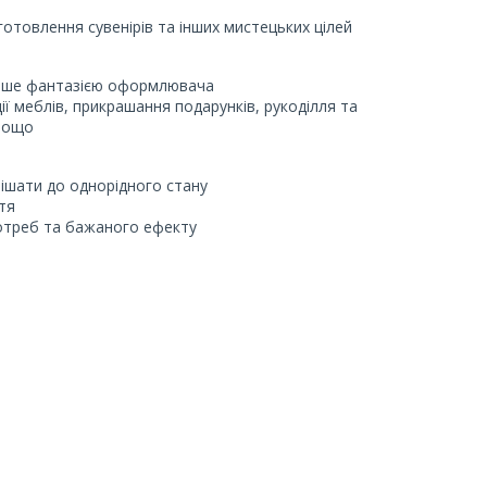
отовлення сувенірів та інших мистецьких цілей
лише фантазією оформлювача
ї меблів, прикрашання подарунків, рукоділля та
 тощо
мішати до однорідного стану
тя
потреб та бажаного ефекту