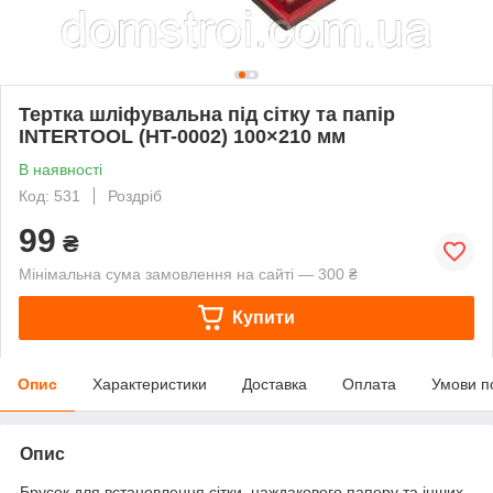
Тертка шліфувальна під сітку та папір
INTERTOOL (HT-0002) 100×210 мм
В наявності
Код: 531
Роздріб
99
₴
Мінімальна сума замовлення на сайті — 300 ₴
Купити
Опис
Характеристики
Доставка
Оплата
Умови п
Опис
Брусок для встановлення сітки, наждакового паперу та інших