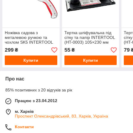
Ножівка садова з
Тертка шліфувальна під
Терт
металевою ручкою та
сітку та папір INTERTOOL
сітк
чохлом SK5 INTERTOOL
(HT-0003) 105×230 мм
(HT-
(HT-3145) 210 мм
299
55
79
₴
₴
Купити
Купити
Про нас
85% позитивних з 20 відгуків за рік
Працює з 23.04.2012
м. Харків
Проспект Олександрівський, 83, Харків, Україна
Контакти