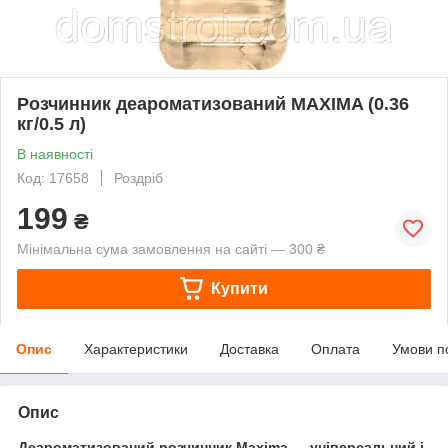
Розчинник деароматизований MAXIMA (0.36
кг/0.5 л)
В наявності
Код: 17658
Роздріб
199
₴
Мінімальна сума замовлення на сайті — 300 ₴
Купити
Опис
Характеристики
Доставка
Оплата
Умови п
Опис
Деароматизований розчинник Maxima — універсальний і