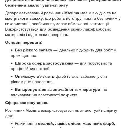
безпечний аналог уайт-спіриту
Дезароматизований розчинник
Maxima
має м’яку дію та
не
має різкого запаху
, що робить його зручним та безпечним у
використанні, особливо в умовах обмеженої вентиляції.
Використовується для розведення різних лакофарбових
матеріалів і підготовки поверхонь.
Основні переваги:
Без різкого запаху
— ідеально підходить для робіт у
приміщеннях.
Широка сфера застосування
— для побутових та
професійних потреб.
Оптимізує в’язкість
фарб і лаків, забезпечуючи
рівномірне нанесення.
Випаровується за звичайної температури
, не
впливаючи на властивості покриття.
Сфера застосування:
Розчинник Maxima використовується як аналог уайт-спіриту
для:
Розчинення
емалей, лаків, оліфи, масляних фарб,