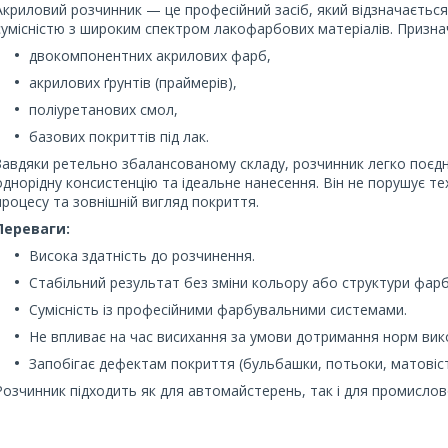
Акриловий розчинник — це професійний засіб, який відзначаєть
сумісністю з широким спектром лакофарбових матеріалів. Призна
двокомпонентних акрилових фарб,
акрилових ґрунтів (праймерів),
поліуретанових смол,
базових покриттів під лак.
Завдяки ретельно збалансованому складу, розчинник легко поєд
однорідну консистенцію та ідеальне нанесення. Він не порушує те
процесу та зовнішній вигляд покриття.
Переваги:
Висока здатність до розчинення.
Стабільний результат без зміни кольору або структури фарб
Сумісність із професійними фарбувальними системами.
Не впливає на час висихання за умови дотримання норм вик
Запобігає дефектам покриття (бульбашки, потьоки, матовіст
Розчинник підходить як для автомайстерень, так і для промислов