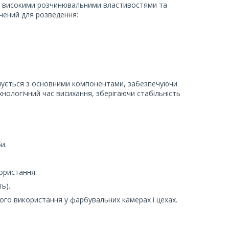
ся високими розчинювальними властивостями та
чений для розведення:
нується з основними компонентами, забезпечуючи
хнологічний час висихання, зберігаючи стабільність
и.
ористання.
ь).
ого використання у фарбувальних камерах і цехах.