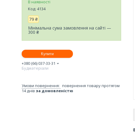
В наявності
Код:
4134
79 ₴
Мінімальна сума замовлення на сайті —
300 ₴
Купити
+380 (66) 037-33-31
Будматеріали
повернення товару протягом
14 днів
за домовленістю