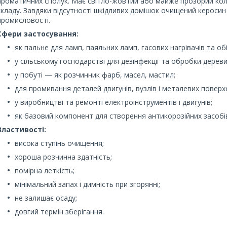
ароматичних сполук. Має світло-жовтий або майже прозорий колі
складу. Завдяки відсутності шкідливих домішок очищений керосин
промисловості.
Сфери застосування:
як пальне для ламп, паяльних ламп, гасових нагрівачів та обі
у сільському господарстві для дезінфекції та обробки дереви
у побуті — як розчинник фарб, масел, мастил;
для промивання деталей двигунів, вузлів і металевих поверх
у виробництві та ремонті електроінструментів і двигунів;
як базовий компонент для створення антикорозійних засобі
Властивості:
висока ступінь очищення;
хороша розчинна здатність;
помірна леткість;
мінімальний запах і димність при згорянні;
не залишає осаду;
довгий термін зберігання.