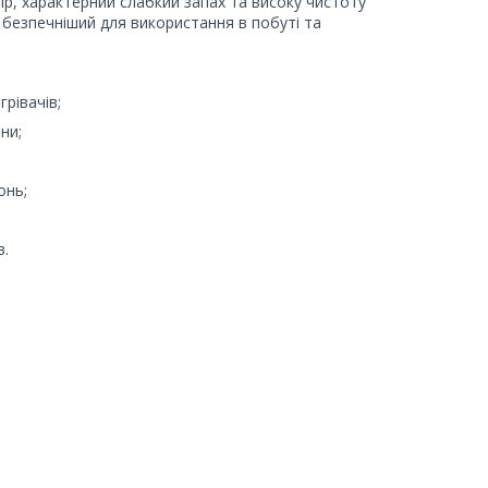
р, характерний слабкий запах та високу чистоту
 безпечніший для використання в побуті та
грівачів;
ни;
онь;
в.