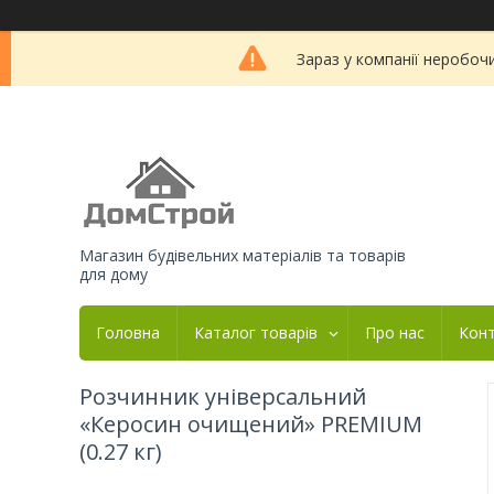
Зараз у компанії неробоч
Магазин будівельних матеріалів та товарів
для дому
Головна
Каталог товарів
Про нас
Кон
Розчинник універсальний
«Керосин очищений» PREMIUM
(0.27 кг)