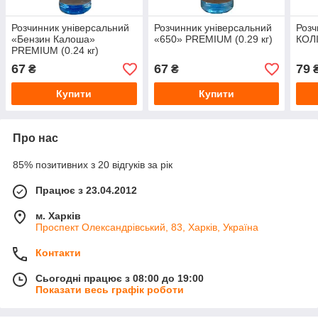
Розчинник універсальний
Розчинник універсальний
Розч
«Бензин Калоша»
«650» PREMIUM (0.29 кг)
КОЛІ
PREMIUM (0.24 кг)
67
67
79
₴
₴
Купити
Купити
Про нас
85% позитивних з 20 відгуків за рік
Працює з 23.04.2012
м. Харків
Проспект Олександрівський, 83, Харків, Україна
Контакти
Сьогодні працює з 08:00 до 19:00
Показати весь графік роботи