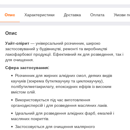
Опис
Характеристики
Доставка
Оплата
Умови п
Опис
Уайт-спірит
— універсальний розчинник, широко
застосовуваний у будівництві, ремонті та виробництві
лакофарбової продукції. Ефективний як для розведення, так і
для очищення.
Сфера застосування:
Розчинник для жирних алкідних смол, деяких видів
каучуків (зокрема бутилкаучуку та циклокаучуку),
полібутилметакрилату, епоксидних ефірів із високим
вмістом олій.
Використовується під час виготовлення
органодисперсій і для розведення масляних лаків.
Ідеальний для розведення алкідних фарб, емалей і
масляних покриттів.
Застосовується для очищення малярного