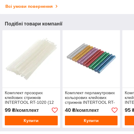
Всі умови повернення
Подібні товари компанії
Комплект прозорих
Комплект перламутрових
Комп
клейових стрижнів
кольорових клейових
клей
INTERTOOL RT-1020 (12
стрижнів INTERTOOL RT-
INT
шт) 11.2×200 мм
1029 (12 шт) 11.2×100 мм
шт) 
99
40
95
₴/комплект
₴/комплект
₴
Купити
Купити