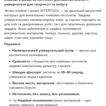
універсальні для творчості та побуту
Зелені клейові стрижні INTERTOOL — це ідеальний витратний
матеріал для мініатюрних клейових пістолетів. Завдяки
універсальному напівпрозорому клею, ці стрижні підходять як
для хобі та декоративних робіт, так і для практичних домашніх
завдань. Вони забезпечують надійне склеювання
різноманітних матеріалів: паперу, тканини, дерева, картону,
шкіри, пластику, кераміки тощо.
Переваги:
Напівпрозорий універсальний колір
— зручно для
непомітного склеювання.
Сумісність
з більшістю міні клейових пістолетів
завдяки компактному діаметру стрижня.
Швидка фіксація:
застигає за
30–40 секунд
,
утворюючи міцне з’єднання.
Висока якість матеріалів:
виготовлені з безпечної
сировини Dupont.
Нетоксичні, без запаху, без розчинників.
i> <p>
Надійне склеювання
різних матеріалів — для
декору, ремонту, моделювання.