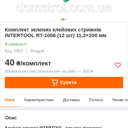
Комплект зелених клейових стрижнів
INTERTOOL RT-1056 (12 шт) 11.2×200 мм
В наявності
Код: 5857
Роздріб
40
₴/комплект
Мінімальна сума замовлення на сайті — 300 ₴
Купити
Опис
Характеристики
Доставка
Оплата
Умови п
Опис
Клейові стрижні INTERTOOL, для міні-пістолета —