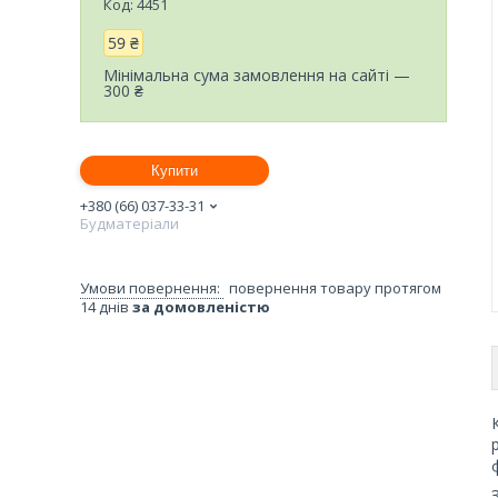
Код:
4451
59 ₴
Мінімальна сума замовлення на сайті —
300 ₴
Купити
+380 (66) 037-33-31
Будматеріали
повернення товару протягом
14 днів
за домовленістю