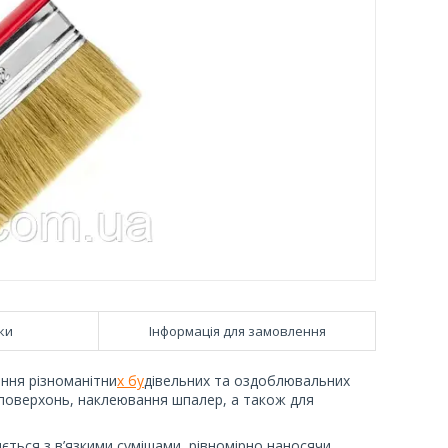
ки
Інформація для замовлення
ння різноманітни
х бу
дівельних та оздоблювальних
 поверхонь, наклеювання шпалер, а також для
ється з в’язкими сумішами, рівномірно наносячи