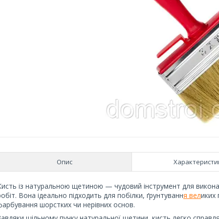
Опис
Характеристи
Кисть із натуральною щетиною — чудовий інструмент для викона
робіт. Вона ідеально підходить для побілки, ґрунтуванн
я вел
иких
фарбування шорстких чи нерівних основ.
Завдяки щільному пучку натуральної щетини, кисть легко справля