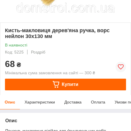
Кисть-макловиця дерев'яна ручка, ворс
нейлон 30х130 мм
В наявності
Код: 5225
Роздріб
68
₴
Мінімальна сума замовлення на сайті — 300 ₴
Купити
Опис
Характеристики
Доставка
Оплата
Умови п
Опис
Пензель макловиця підійде для ґрунтувальних робіт,