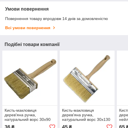
Умови повернення
Повернення товару впродовж 14 днів за домовленістю
Всі умови повернення
Подібні товари компанії
Кисть-макловиця
Кисть-макловиця
Кист
дерев'яна ручка,
дерев'яна ручка,
дере
натуральний ворс 30х90
натуральний ворс 30х130
нейл
мм
мм
36
45
65
₴
₴