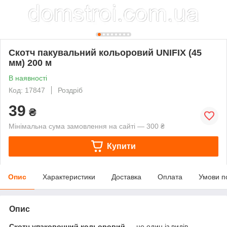
Скотч пакувальний кольоровий UNIFIX (45
мм) 200 м
В наявності
Код: 17847
Роздріб
39
₴
Мінімальна сума замовлення на сайті — 300 ₴
Купити
Опис
Характеристики
Доставка
Оплата
Умови п
Опис
Скотч упаковочний кольоровий
— це один із видів