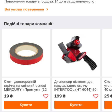
Повернення товару впродовж 14 днів за домовленістю
Всі умови повернення
Подібні товари компанії
Скотч двосторонній
Диспенсер пістолет для
Скот
стрічка на спіненій основі
пакувального скотчу
утеп
MERCURY «Преміум» (12
INTERTOOL (HT-6044) 50
40 м
мм) 2 м
мм
19
199
25
₴
₴
₴
Купити
Купити