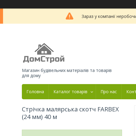
Зараз у компанії неробоч
Магазин будівельних матеріалів та товарів
для дому
Головна
Каталог товарів
Про нас
Кон
Стрічка малярська скотч FARBEX
(24 мм) 40 м