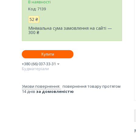
В наявності
Код:
7139
52 ₴
Мінімальна сума замовлення на сайті —
300 ₴
Купити
+380 (66) 037-33-31
Будматеріали
повернення товару протягом
14 днів
за домовленістю