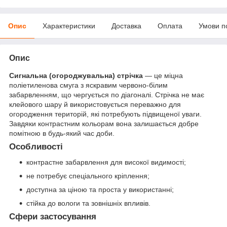
Опис
Характеристики
Доставка
Оплата
Умови п
Опис
Сигнальна (огороджувальна) стрічка
— це міцна
поліетиленова смуга з яскравим червоно-білим
забарвленням, що чергується по діагоналі. Стрічка не має
клейового шару й використовується переважно для
огородження територій, які потребують підвищеної уваги.
Завдяки контрастним кольорам вона залишається добре
помітною в будь-який час доби.
Особливості
контрастне забарвлення для високої видимості;
не потребує спеціального кріплення;
доступна за ціною та проста у використанні;
стійка до вологи та зовнішніх впливів.
Сфери застосування