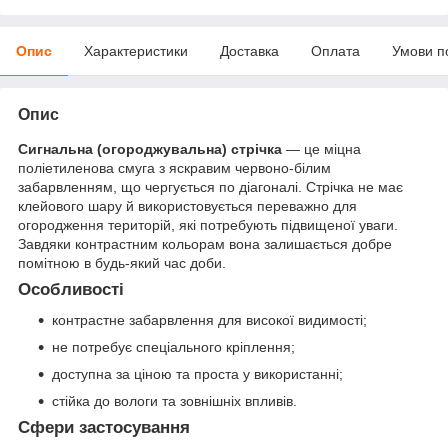
Опис
Характеристики
Доставка
Оплата
Умови п
Опис
Сигнальна (огороджувальна) стрічка
— це міцна
поліетиленова смуга з яскравим червоно-білим
забарвленням, що чергується по діагоналі. Стрічка не має
клейового шару й використовується переважно для
огородження територій, які потребують підвищеної уваги.
Завдяки контрастним кольорам вона залишається добре
помітною в будь-який час доби.
Особливості
контрастне забарвлення для високої видимості;
не потребує спеціального кріплення;
доступна за ціною та проста у використанні;
стійка до вологи та зовнішніх впливів.
Сфери застосування