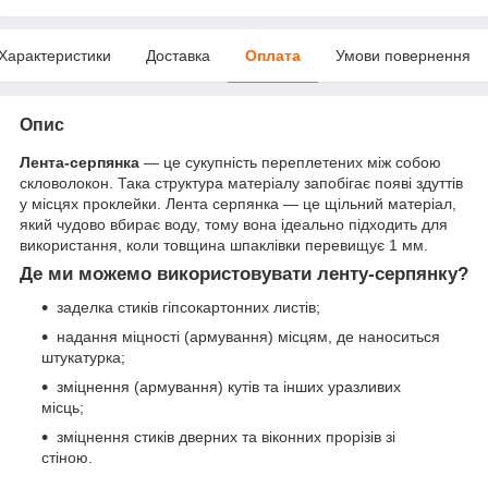
Характеристики
Доставка
Оплата
Умови повернення
Опис
Лента-серпянка
— це сукупність переплетених між собою
скловолокон. Така структура матеріалу запобігає появі здуттів
у місцях проклейки. Лента серпянка — це щільний матеріал,
який чудово вбирає воду, тому вона ідеально підходить для
використання, коли товщина шпаклівки перевищує 1 мм.
Де ми можемо використовувати ленту-серпянку?
заделка стиків гіпсокартонних листів;
надання міцності (армування) місцям, де наноситься
штукатурка;
зміцнення (армування) кутів та інших уразливих
місць;
зміцнення стиків дверних та віконних прорізів зі
стіною.