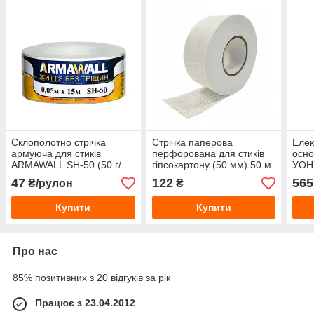
Склополотно стрічка
Стрічка паперова
Елек
армуюча для стиків
перфорована для стиків
осно
ARMAWALL SH-50 (50 г/
гіпсокартону (50 мм) 50 м
УОНІ
кв.м) 50 мм, 15 м
шов 
47
122
565
₴/рулон
₴
Купити
Купити
Про нас
85% позитивних з 20 відгуків за рік
Працює з 23.04.2012