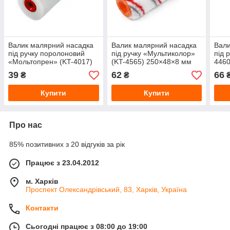
Валик малярний насадка
Валик малярний насадка
Вали
під ручку поролоновий
під ручку «Мультиколор»
під 
«Мольтопрен» (KT-4017)
(KT-4565) 250×48×8 мм
4460
180×50×6 мм
39
62
66
₴
₴
Купити
Купити
Про нас
85% позитивних з 20 відгуків за рік
Працює з 23.04.2012
м. Харків
Проспект Олександрівський, 83, Харків, Україна
Контакти
Сьогодні працює з 08:00 до 19:00