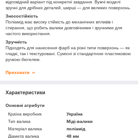
відповідний варіант під конкретні завдання. Вужчі моделі
зручні для дрібних деталей, ширші — для великих поверхонь.
Зносостійкість
Поліамід має високу стійкість до механічних впливів і
стирання, що робить валики довговічними і зручними для
частого використання.
Зручність
Підходять для нанесення фарб на різні типи поверхонь — як
гладкі, так і текстуровані. Сумісні зі стандартною пластиковою
ручкою-бюгелем.
Приховати
Характеристики
Основні атрибути
Країна виробник
Україна
Тип валика
Міді-валики
Матеріал валика
поліамід
Діаметр валика
48 мм