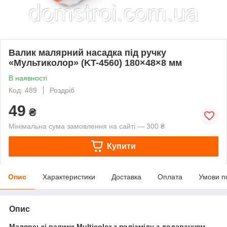
Валик малярний насадка під ручку
«Мультиколор» (KT-4560) 180×48×8 мм
В наявності
Код: 489
Роздріб
49
₴
Мінімальна сума замовлення на сайті — 300 ₴
Купити
Опис
Характеристики
Доставка
Оплата
Умови п
Опис
Малярські валики Multicolor з поліаміду з додаванням