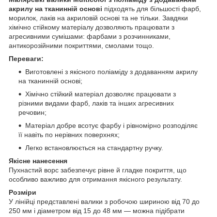
акрилу на тканинній основі
підходять для більшості фарб,
морилок, лаків на акриловій основі та не тільки. Завдяки
хімічно стійкому матеріалу дозволяють працювати з
агресивними сумішами: фарбами з розчинниками,
антикорозійними покриттями, смолами тощо.
Переваги:
Виготовлені з якісного поліаміду з додаванням акрилу
на тканинній основі;
Хімічно стійкий матеріал дозволяє працювати з
різними видами фарб, лаків та інших агресивних
речовин;
Матеріал добре всотує фарбу і рівномірно розподіляє
її навіть по нерівних поверхнях;
Легко встановлюється на стандартну ручку.
Якісне нанесення
Пухнастий ворс забезпечує рівне й гладке покриття, що
особливо важливо для отримання якісного результату.
Розміри
У лінійці представлені валики з робочою шириною від 70 до
250 мм і діаметром від 15 до 48 мм — можна підібрати