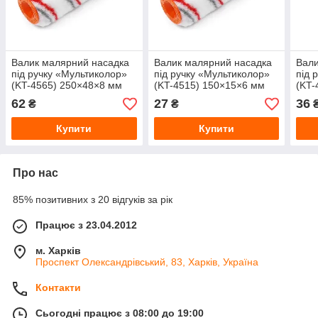
Валик малярний насадка
Валик малярний насадка
Вали
під ручку «Мультиколор»
під ручку «Мультиколор»
під 
(KT-4565) 250×48×8 мм
(KT-4515) 150×15×6 мм
(KT-
62
27
36
₴
₴
Купити
Купити
Про нас
85% позитивних з 20 відгуків за рік
Працює з 23.04.2012
м. Харків
Проспект Олександрівський, 83, Харків, Україна
Контакти
Сьогодні працює з 08:00 до 19:00