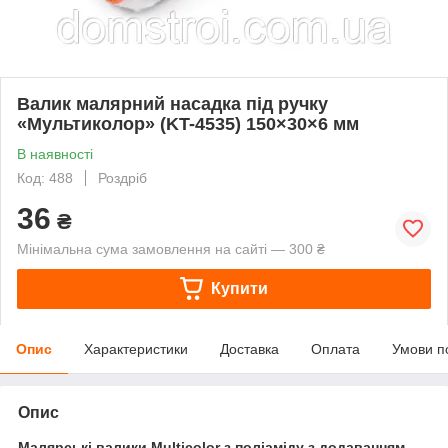
Валик малярний насадка під ручку
«Мультиколор» (KT-4535) 150×30×6 мм
В наявності
Код: 488
Роздріб
36
₴
Мінімальна сума замовлення на сайті — 300 ₴
Купити
Опис
Характеристики
Доставка
Оплата
Умови п
Опис
Малярські валики Multicolor з поліаміду з додаванням