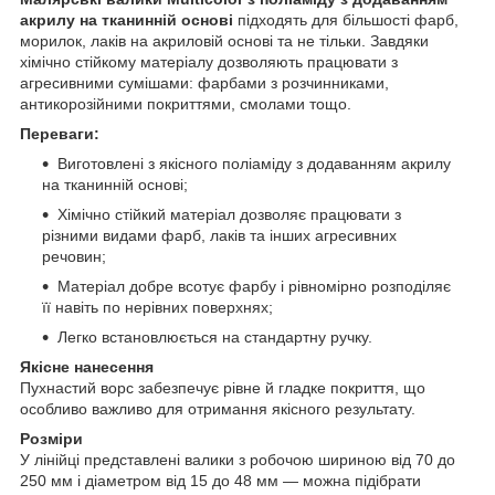
акрилу на тканинній основі
підходять для більшості фарб,
морилок, лаків на акриловій основі та не тільки. Завдяки
хімічно стійкому матеріалу дозволяють працювати з
агресивними сумішами: фарбами з розчинниками,
антикорозійними покриттями, смолами тощо.
Переваги:
Виготовлені з якісного поліаміду з додаванням акрилу
на тканинній основі;
Хімічно стійкий матеріал дозволяє працювати з
різними видами фарб, лаків та інших агресивних
речовин;
Матеріал добре всотує фарбу і рівномірно розподіляє
її навіть по нерівних поверхнях;
Легко встановлюється на стандартну ручку.
Якісне нанесення
Пухнастий ворс забезпечує рівне й гладке покриття, що
особливо важливо для отримання якісного результату.
Розміри
У лінійці представлені валики з робочою шириною від 70 до
250 мм і діаметром від 15 до 48 мм — можна підібрати