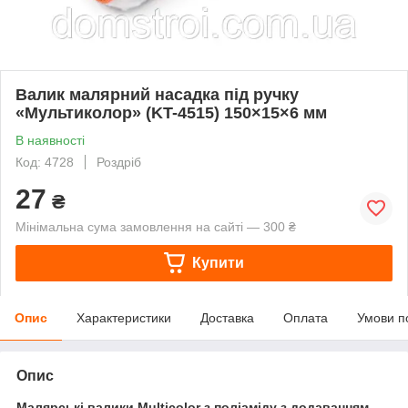
Валик малярний насадка під ручку
«Мультиколор» (KT-4515) 150×15×6 мм
В наявності
Код: 4728
Роздріб
27
₴
Мінімальна сума замовлення на сайті — 300 ₴
Купити
Опис
Характеристики
Доставка
Оплата
Умови п
Опис
Малярські валики Multicolor з поліаміду з додаванням