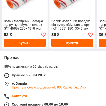
Валик малярний насадка
Валик малярний насадка
Вали
під ручку «Мультиколор»
під ручку «Мультиколор»
під 
(KT-4565) 250×48×8 мм
(KT-4535) 150×30×6 мм
(KT-
62
36
36
₴
₴
Купити
Купити
Про нас
85% позитивних з 20 відгуків за рік
Працює з 23.04.2012
м. Харків
Проспект Олександрівський, 83, Харків, Україна
Контакти
Сьогодні працює з 08:00 до 18:00