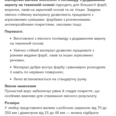
акрилу на тканинній основі
підходять для більшості фарб,
морилок, лаків на акриловій основі та не тільки. Завдяки
хімічно стійкому матеріалу дозволяють працювати з
агресивними сумішами: фарбами з розчинниками,
антикорозійними покриттями, смолами тощо.
Переваги:
Виготовлені з якісного поліаміду з додаванням акрилу
на тканинній основі;
Хімічно стійкий матеріал дозволяє працювати з
різними видами фарб, лаків та інших агресивних
речовин;
Матеріал добре всотує фарбу і рівномірно розподіляє
її навіть по нерівних поверхнях;
Легко встановлюється на стандартну ручку.
Якісне нанесення
Пухнастий ворс забезпечує рівне й гладке покриття, що
особливо важливо для отримання якісного результату.
Розміри
У лінійці представлені валики з робочою шириною від 70 до
250 мм і діаметром від 15 до 48 мм — можна підібрати